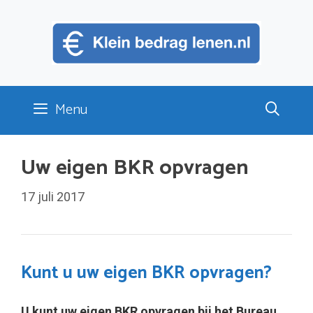
Ga
naar
de
inhoud
Menu
Uw eigen BKR opvragen
17 juli 2017
Kunt u uw eigen BKR opvragen?
U kunt uw eigen BKR opvragen bij het Bureau